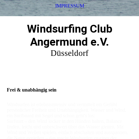
IMPRESSUM
Windsurfing Club
Angermund e.V.
Düsseldorf
Frei & unabhängig sein
Windsurfen ist erlebnisintensiv und vermittelt ein Gefühl
persönlicher Freiheit und Unabhängigkeit. Wasser und Wind,
ein Surfboard mit Segel und schon geht's los:
Surfstart – den Wind locker in den Händen halten, Balance
finden, leicht und unbeschwert über das Wasser gleiten. Mit
Wind und Wellen spielen, einfach abschalten und ausspannen,
die Natur genießen – das macht Windsurfen zu einer der